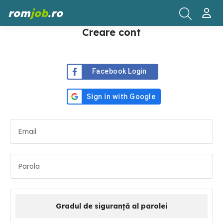
rom
job
.ro
Creare cont
Facebook Login
Gradul de siguranță al parolei