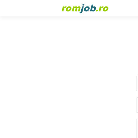
rom
job
.ro