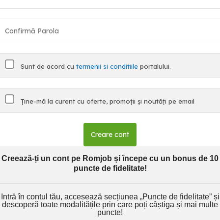
Sunt de acord cu
termenii si conditiile
portalului.
Ține-mă la curent cu oferte, promoții și noutăți pe email
Creare cont
Creează-ți un cont pe Romjob și începe cu un bonus de 10
puncte de fidelitate!
Intră în contul tău, accesează secțiunea „Puncte de fidelitate” și
descoperă toate modalitățile prin care poți câștiga și mai multe
puncte!