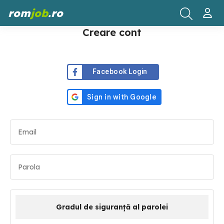
rom
job
.ro
Creare cont
Facebook Login
Gradul de siguranță al parolei