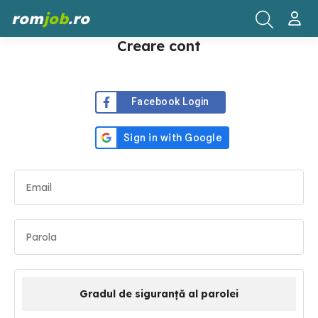
rom
job
.ro
Creare cont
Facebook Login
Gradul de siguranță al parolei