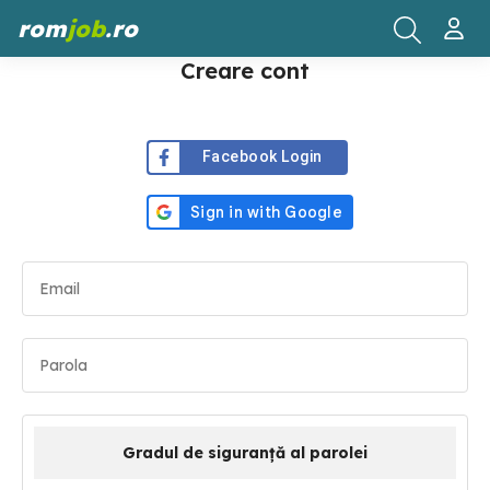
rom
job
.ro
Creare cont
Facebook Login
Gradul de siguranță al parolei