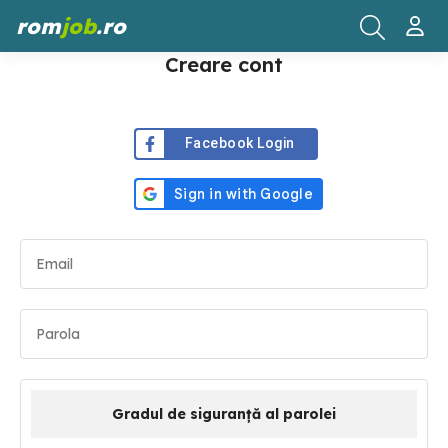
rom
job
.ro
Creare cont
Facebook Login
Gradul de siguranță al parolei