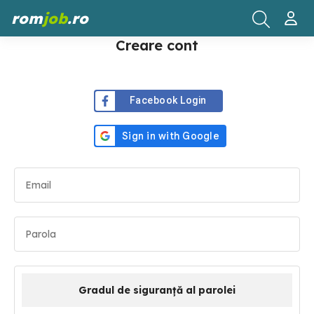
rom
job
.ro
Creare cont
Facebook Login
Gradul de siguranță al parolei