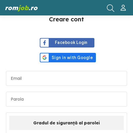
rom
job
.ro
Creare cont
Facebook Login
Gradul de siguranță al parolei