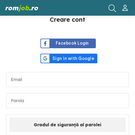
rom
job
.ro
Creare cont
Facebook Login
Gradul de siguranță al parolei