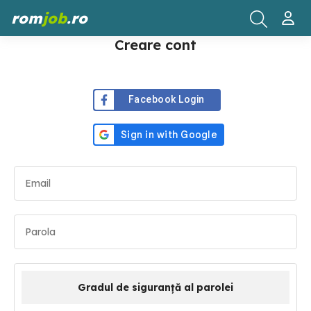
rom
job
.ro
Creare cont
Facebook Login
Gradul de siguranță al parolei