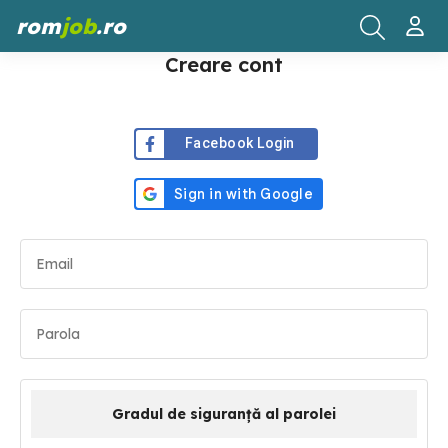
rom
job
.ro
Creare cont
Facebook Login
Gradul de siguranță al parolei