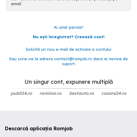
email
Ai uitat parola?
Nu ești înregistrat? Creează cont!
Solicită un nou e-mail de activare a contului
Sau scrie-ne la adresa
contact@romjob.ro
daca ai nevoie de
suport.
Un singur cont, expunere multiplă
publi24.ro
romimo.ro
bestauto.ro
cazare24.ro
Descarcă aplicația Romjob