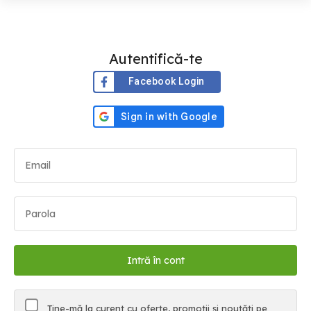
Autentifică-te
Facebook Login
Ține-mă la curent cu oferte, promoții și noutăți pe