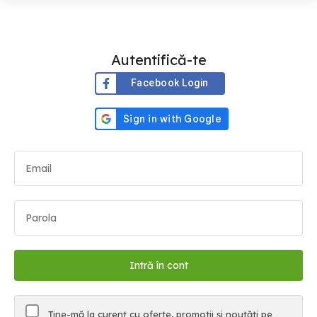
Autentifică-te
Facebook Login
Ține-mă la curent cu oferte, promoții și noutăți pe