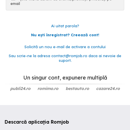
email
Ai uitat parola?
Nu ești înregistrat? Creează cont!
Solicită un nou e-mail de activare a contului
Sau scrie-ne la adresa
contact@romjob.ro
daca ai nevoie de
suport.
Un singur cont, expunere multiplă
publi24.ro
romimo.ro
bestauto.ro
cazare24.ro
Descarcă aplicația Romjob