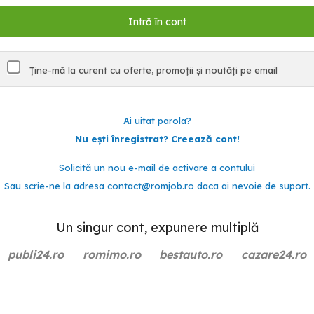
Ține-mă la curent cu oferte, promoții și noutăți pe email
Ai uitat parola?
Nu ești înregistrat? Creează cont!
Solicită un nou e-mail de activare a contului
Sau scrie-ne la adresa
contact@romjob.ro
daca ai nevoie de suport.
Un singur cont, expunere multiplă
publi24.ro
romimo.ro
bestauto.ro
cazare24.ro