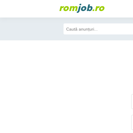
rom
job
.ro