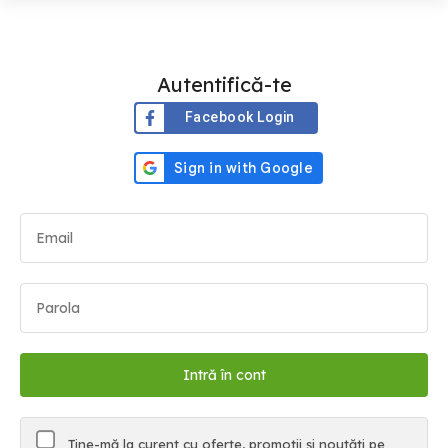
Autentifică-te
Facebook Login
Ține-mă la curent cu oferte, promoții și noutăți pe