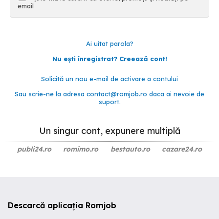
email
Ai uitat parola?
Nu ești înregistrat? Creează cont!
Solicită un nou e-mail de activare a contului
Sau scrie-ne la adresa
contact@romjob.ro
daca ai nevoie de
suport.
Un singur cont, expunere multiplă
publi24.ro
romimo.ro
bestauto.ro
cazare24.ro
Descarcă aplicația Romjob