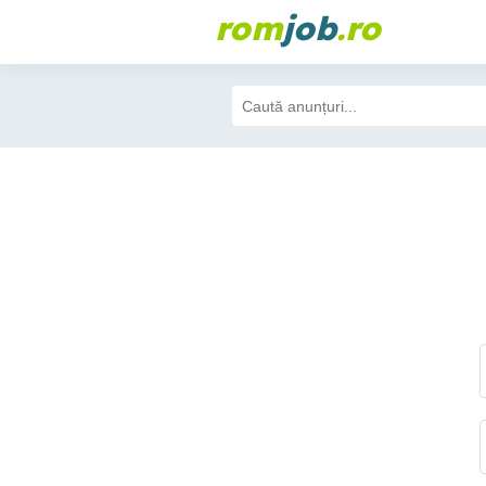
rom
job
.ro