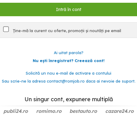
Ține-mă la curent cu oferte, promoții și noutăți pe email
Ai uitat parola?
Nu ești înregistrat? Creează cont!
Solicită un nou e-mail de activare a contului
Sau scrie-ne la adresa
contact@romjob.ro
daca ai nevoie de suport.
Un singur cont, expunere multiplă
publi24.ro
romimo.ro
bestauto.ro
cazare24.ro