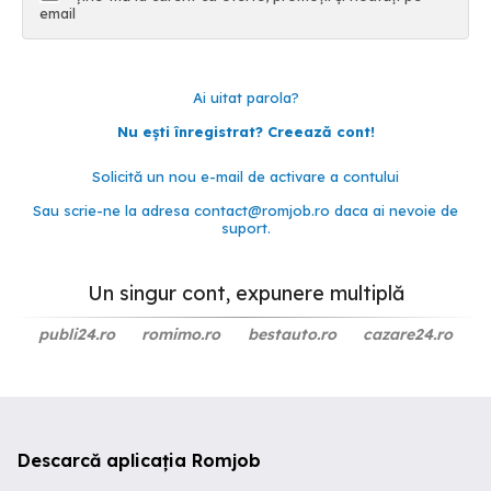
email
Ai uitat parola?
Nu ești înregistrat? Creează cont!
Solicită un nou e-mail de activare a contului
Sau scrie-ne la adresa
contact@romjob.ro
daca ai nevoie de
suport.
Un singur cont, expunere multiplă
publi24.ro
romimo.ro
bestauto.ro
cazare24.ro
Descarcă aplicația Romjob