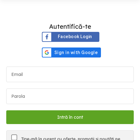
Autentifică-te
Facebook Login
Ține-mă la curent cu oferte, promoții și noutăți pe