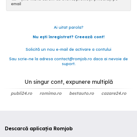
email
Ai uitat parola?
Nu ești înregistrat? Creează cont!
Solicită un nou e-mail de activare a contului
Sau scrie-ne la adresa
contact@romjob.ro
daca ai nevoie de
suport.
Un singur cont, expunere multiplă
publi24.ro
romimo.ro
bestauto.ro
cazare24.ro
Descarcă aplicația Romjob