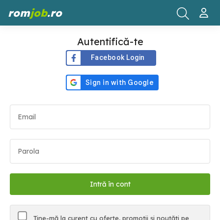
rom
job
.ro
Autentifică-te
Facebook Login
Ține-mă la curent cu oferte, promoții și noutăți pe