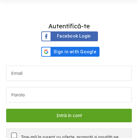
Autentifică-te
Facebook Login
Ține-mă la curent cu oferte, promoții și noutăți pe