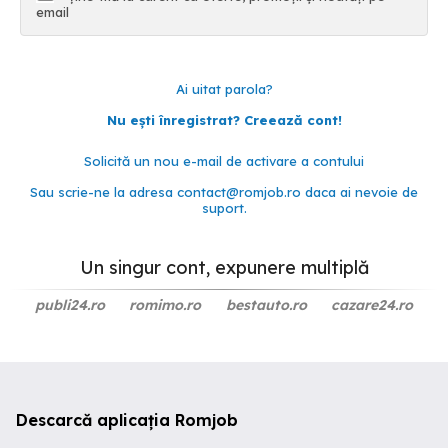
email
Ai uitat parola?
Nu ești înregistrat? Creează cont!
Solicită un nou e-mail de activare a contului
Sau scrie-ne la adresa
contact@romjob.ro
daca ai nevoie de
suport.
Un singur cont, expunere multiplă
publi24.ro
romimo.ro
bestauto.ro
cazare24.ro
Descarcă aplicația Romjob