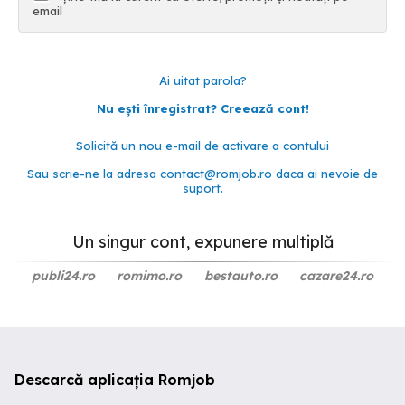
email
Ai uitat parola?
Nu ești înregistrat? Creează cont!
Solicită un nou e-mail de activare a contului
Sau scrie-ne la adresa
contact@romjob.ro
daca ai nevoie de
suport.
Un singur cont, expunere multiplă
publi24.ro
romimo.ro
bestauto.ro
cazare24.ro
Descarcă aplicația Romjob