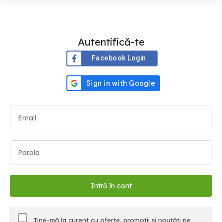
Autentifică-te
Facebook Login
Ține-mă la curent cu oferte, promoții și noutăți pe