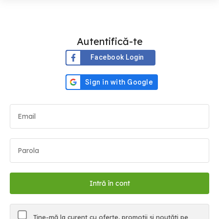
Autentifică-te
Facebook Login
Ține-mă la curent cu oferte, promoții și noutăți pe