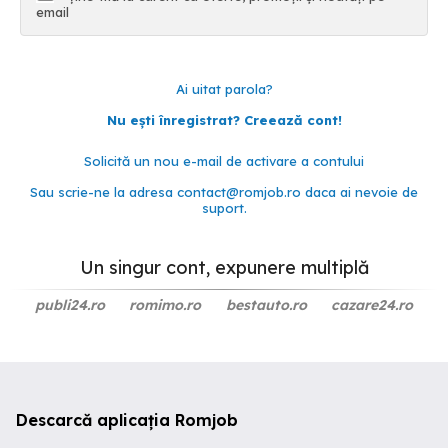
email
Ai uitat parola?
Nu ești înregistrat? Creează cont!
Solicită un nou e-mail de activare a contului
Sau scrie-ne la adresa
contact@romjob.ro
daca ai nevoie de
suport.
Un singur cont, expunere multiplă
publi24.ro
romimo.ro
bestauto.ro
cazare24.ro
Descarcă aplicația Romjob