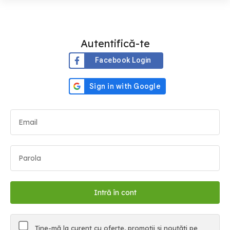
Autentifică-te
Facebook Login
Ține-mă la curent cu oferte, promoții și noutăți pe