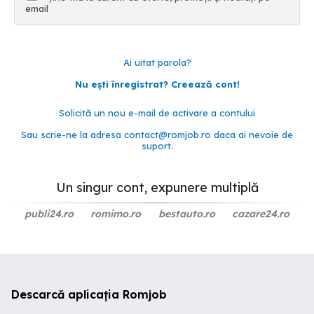
email
Ai uitat parola?
Nu ești înregistrat? Creează cont!
Solicită un nou e-mail de activare a contului
Sau scrie-ne la adresa
contact@romjob.ro
daca ai nevoie de
suport.
Un singur cont, expunere multiplă
publi24.ro
romimo.ro
bestauto.ro
cazare24.ro
Descarcă aplicația Romjob