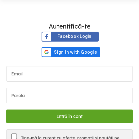
Autentifică-te
Facebook Login
Ține-mă la curent cu oferte, promoții și noutăți pe