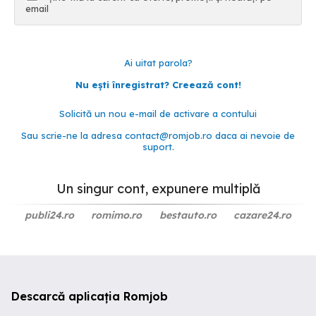
email
Ai uitat parola?
Nu ești înregistrat? Creează cont!
Solicită un nou e-mail de activare a contului
Sau scrie-ne la adresa
contact@romjob.ro
daca ai nevoie de
suport.
Un singur cont, expunere multiplă
publi24.ro
romimo.ro
bestauto.ro
cazare24.ro
Descarcă aplicația Romjob