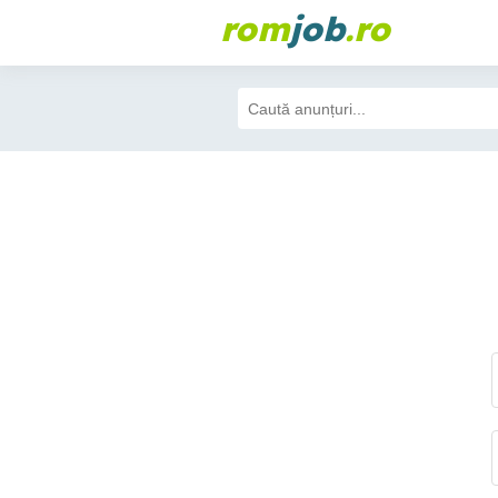
rom
job
.ro