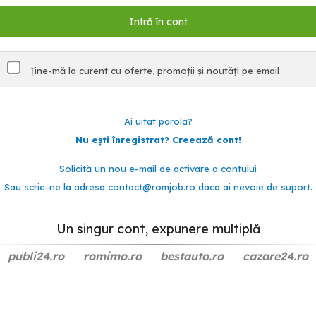
Ține-mă la curent cu oferte, promoții și noutăți pe email
Ai uitat parola?
Nu ești înregistrat? Creează cont!
Solicită un nou e-mail de activare a contului
Sau scrie-ne la adresa
contact@romjob.ro
daca ai nevoie de suport.
Un singur cont, expunere multiplă
publi24.ro
romimo.ro
bestauto.ro
cazare24.ro