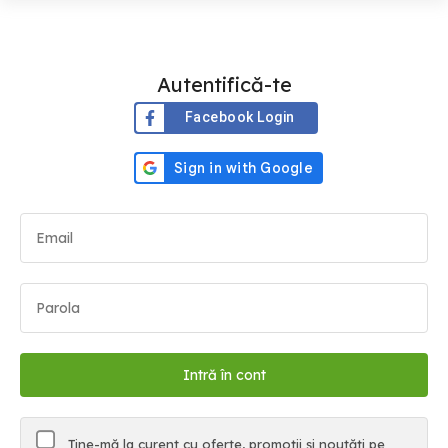
Autentifică-te
Facebook Login
Ține-mă la curent cu oferte, promoții și noutăți pe