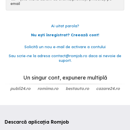
email
Ai uitat parola?
Nu ești înregistrat? Creează cont!
Solicită un nou e-mail de activare a contului
Sau scrie-ne la adresa
contact@romjob.ro
daca ai nevoie de
suport.
Un singur cont, expunere multiplă
publi24.ro
romimo.ro
bestauto.ro
cazare24.ro
Descarcă aplicația Romjob