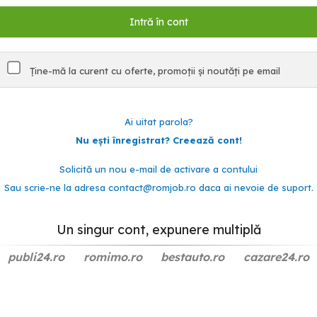
Ține-mă la curent cu oferte, promoții și noutăți pe email
Ai uitat parola?
Nu ești înregistrat? Creează cont!
Solicită un nou e-mail de activare a contului
Sau scrie-ne la adresa
contact@romjob.ro
daca ai nevoie de suport.
Un singur cont, expunere multiplă
publi24.ro
romimo.ro
bestauto.ro
cazare24.ro