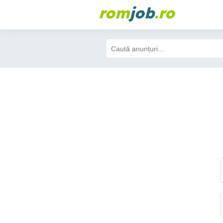
rom
job
.ro