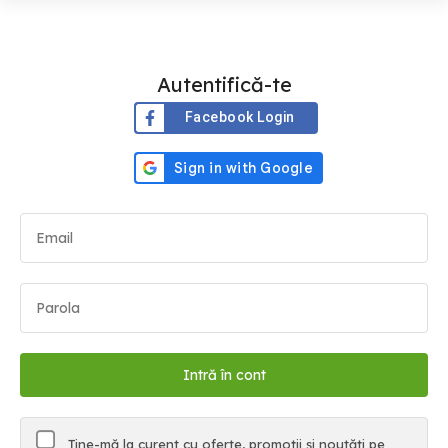
Autentifică-te
Facebook Login
Ține-mă la curent cu oferte, promoții și noutăți pe