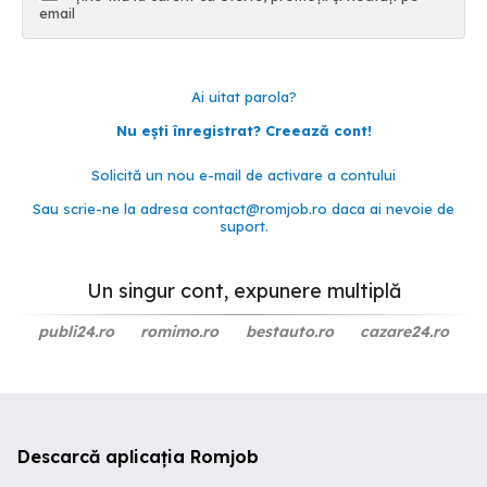
email
Ai uitat parola?
Nu ești înregistrat? Creează cont!
Solicită un nou e-mail de activare a contului
Sau scrie-ne la adresa
contact@romjob.ro
daca ai nevoie de
suport.
Un singur cont, expunere multiplă
publi24.ro
romimo.ro
bestauto.ro
cazare24.ro
Descarcă aplicația Romjob