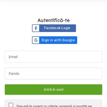
Autentifică-te
Facebook Login
Ține-mă la curent cu oferte, promoții și noutăți pe