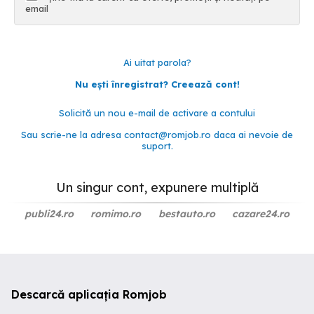
email
Ai uitat parola?
Nu ești înregistrat? Creează cont!
Solicită un nou e-mail de activare a contului
Sau scrie-ne la adresa
contact@romjob.ro
daca ai nevoie de
suport.
Un singur cont, expunere multiplă
publi24.ro
romimo.ro
bestauto.ro
cazare24.ro
Descarcă aplicația Romjob