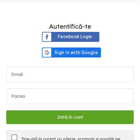
Autentifică-te
Facebook Login
Ține-mă la curent cu oferte, promoții și noutăți pe