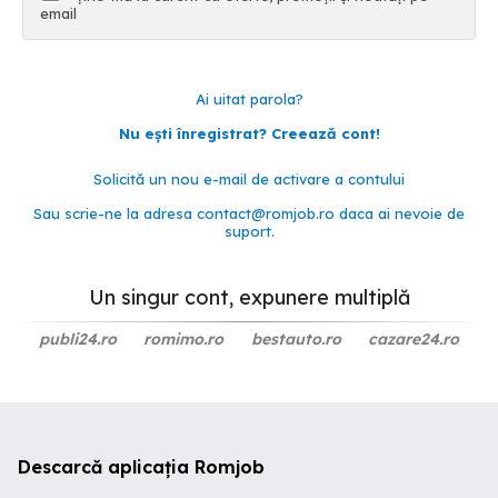
email
Ai uitat parola?
Nu ești înregistrat? Creează cont!
Solicită un nou e-mail de activare a contului
Sau scrie-ne la adresa
contact@romjob.ro
daca ai nevoie de
suport.
Un singur cont, expunere multiplă
publi24.ro
romimo.ro
bestauto.ro
cazare24.ro
Descarcă aplicația Romjob