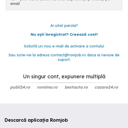
email
Ai uitat parola?
Nu ești înregistrat? Creează cont!
Solicită un nou e-mail de activare a contului
Sau scrie-ne la adresa
contact@romjob.ro
daca ai nevoie de
suport.
Un singur cont, expunere multiplă
publi24.ro
romimo.ro
bestauto.ro
cazare24.ro
Descarcă aplicația Romjob