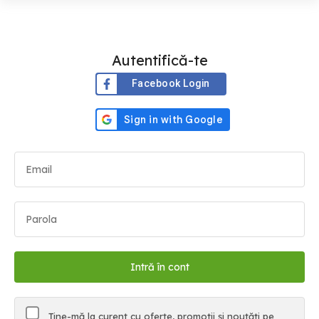
Autentifică-te
Facebook Login
Ține-mă la curent cu oferte, promoții și noutăți pe