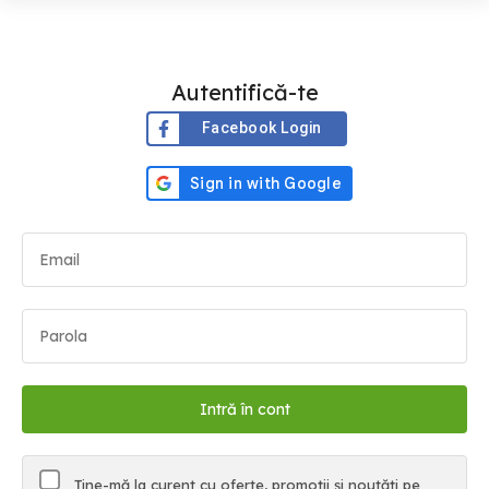
Autentifică-te
Facebook Login
Ține-mă la curent cu oferte, promoții și noutăți pe