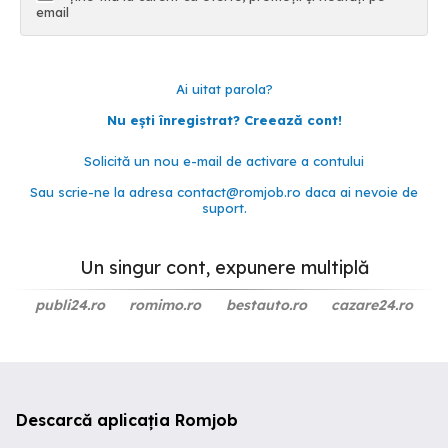
email
Ai uitat parola?
Nu ești înregistrat? Creează cont!
Solicită un nou e-mail de activare a contului
Sau scrie-ne la adresa
contact@romjob.ro
daca ai nevoie de
suport.
Un singur cont, expunere multiplă
publi24.ro
romimo.ro
bestauto.ro
cazare24.ro
Descarcă aplicația Romjob