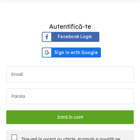
Autentifică-te
Facebook Login
Ține-mă la curent cu oferte, promoții și noutăți pe