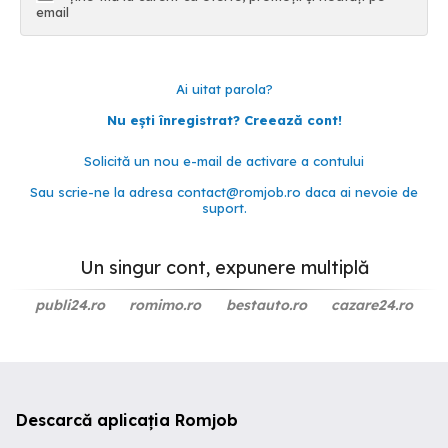
email
Ai uitat parola?
Nu ești înregistrat? Creează cont!
Solicită un nou e-mail de activare a contului
Sau scrie-ne la adresa
contact@romjob.ro
daca ai nevoie de
suport.
Un singur cont, expunere multiplă
publi24.ro
romimo.ro
bestauto.ro
cazare24.ro
Descarcă aplicația Romjob