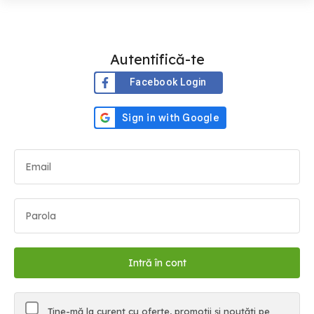
Autentifică-te
Facebook Login
Ține-mă la curent cu oferte, promoții și noutăți pe