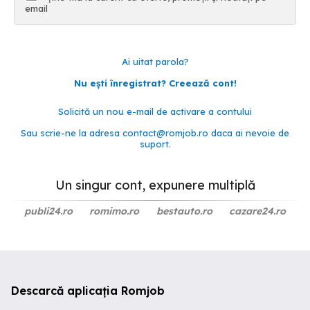
email
Ai uitat parola?
Nu ești înregistrat? Creează cont!
Solicită un nou e-mail de activare a contului
Sau scrie-ne la adresa
contact@romjob.ro
daca ai nevoie de
suport.
Un singur cont, expunere multiplă
publi24.ro
romimo.ro
bestauto.ro
cazare24.ro
Descarcă aplicația Romjob