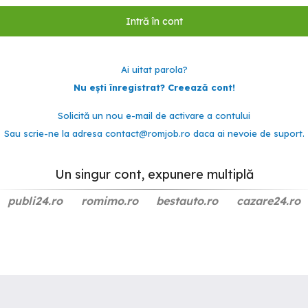
Ai uitat parola?
Nu ești înregistrat? Creează cont!
Solicită un nou e-mail de activare a contului
Sau scrie-ne la adresa
contact@romjob.ro
daca ai nevoie de suport.
Un singur cont, expunere multiplă
publi24.ro
romimo.ro
bestauto.ro
cazare24.ro