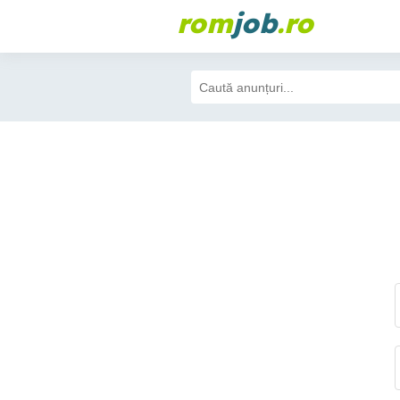
rom
job
.ro