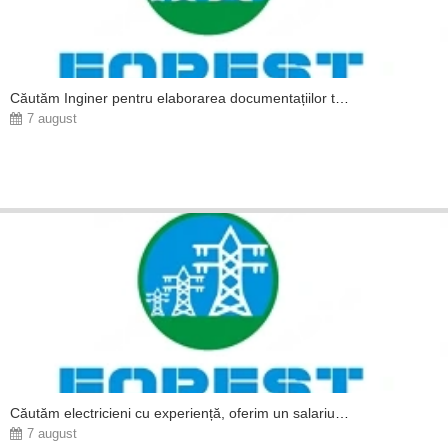
Căutăm Inginer pentru elaborarea documentațiilor tehnice in executia lucrarilor electrice
7 august
Căutăm electricieni cu experiență, oferim un salariu corect, bonusuri și beneficii!
7 august