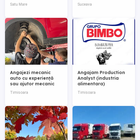
Mare
(PIZZAR)
Satu Mare
Suceava
Angajezi mecanic
Angajam Production
auto cu experiență
Analyst (industria
sau ajutor mecanic
alimentara)
Timisoara
Timisoara