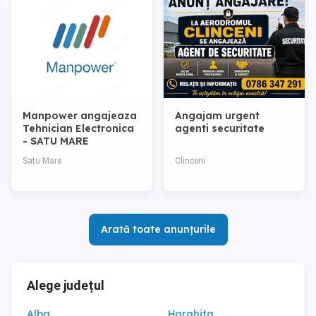
Manpower angajeaza
Angajam urgent
Tehnician Electronica
agenti securitate
- SATU MARE
Satu Mare
Clinceni
Arată toate anunțurile
Alege județul
Alba
Harghita