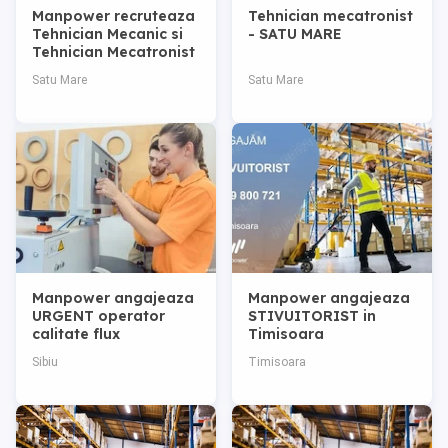
Manpower recruteaza
Tehnician mecatronist
Tehnician Mecanic si
- SATU MARE
Tehnician Mecatronist
- SATU MARE
Satu Mare
Satu Mare
Manpower angajeaza
Manpower angajeaza
URGENT operator
STIVUITORIST in
calitate flux
Timisoara
Sibiu
Timisoara