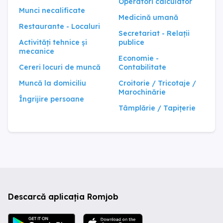
Operatori calculator
Munci necalificate
Covasna
Teleorman
Medicină umană
Restaurante - Localuri
Dâmbovița
Timiș
Secretariat - Relații
Activități tehnice și
publice
Dolj
Tulcea
mecanice
Economie -
Galați
Vaslui
Cereri locuri de muncă
Contabilitate
Giurgiu
Vâlcea
Muncă la domiciliu
Croitorie / Tricotaje /
Marochinărie
Gorj
Vrancea
Îngrijire persoane
Tâmplărie / Tapițerie
Descarcă aplicația Romjob