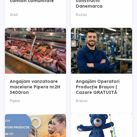
camion comunitate
constructii
Danemarca
Arad
Buzau
Angajam vanzatoare
Angajăm Operatori
macelarie Pipera nr.2H
Producție Brașov |
3400ron
Cazare GRATUITĂ
Pipera
Brasov