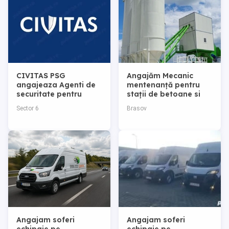
CIVITAS PSG
Angajăm Mecanic
angajeaza Agenti de
mentenanță pentru
securitate pentru
stații de betoane si
magazine de haine
Operator încărcător
Sector 6
Brasov
frontal (volist)
Angajam soferi
Angajam soferi