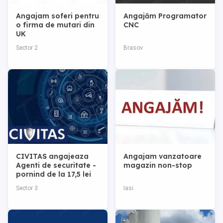
Angajam soferi pentru
Angajăm Programator
o firma de mutari din
CNC
UK
Sector 2
Brasov
CIVITAS angajeaza
Angajam vanzatoare
Agenti de securitate -
magazin non-stop
pornind de la 17,5 lei
net ora
Sector 3
Iasi