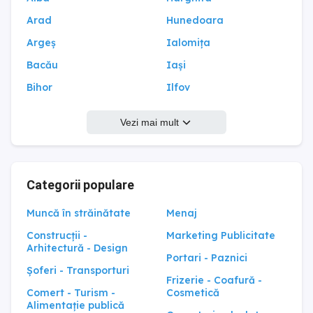
Arad
Hunedoara
Argeș
Ialomița
Bacău
Iași
Bihor
Ilfov
Bistrița-Năsăud
Maramureș
Vezi mai mult
Botoșani
Mehedinți
Brașov
Mureș
Brăila
Neamț
Categorii populare
București
Olt
Muncă în străinătate
Menaj
Buzău
Prahova
Construcții -
Marketing Publicitate
Caraș-Severin
Satu Mare
Arhitectură - Design
Portari - Paznici
Călărași
Sălaj
Șoferi - Transporturi
Frizerie - Coafură -
Cluj
Sibiu
Comert - Turism -
Cosmetică
Alimentație publică
Constanța
Suceava