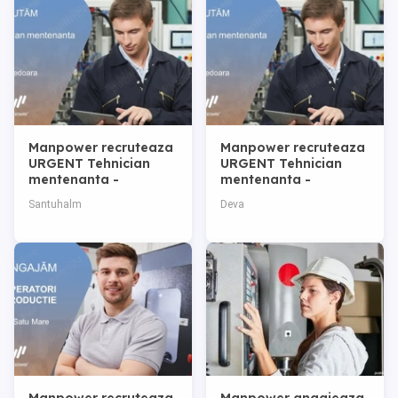
Manpower recruteaza
Manpower recruteaza
URGENT Tehnician
URGENT Tehnician
mentenanta -
mentenanta -
Hunedoara (contract
Hunedoara (contract
Santuhalm
Deva
pe perioada
pe perioada
nedeterminata)
nedeterminata)