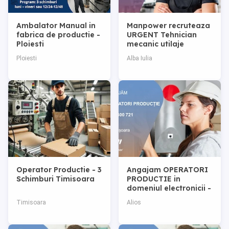
Ambalator Manual in
Manpower recruteaza
fabrica de productie -
URGENT Tehnician
Ploiesti
mecanic utilaje
agricole in Alba Iulia
Ploiesti
Alba Iulia
Operator Productie - 3
Angajam OPERATORI
Schimburi Timisoara
PRODUCTIE in
domeniul electronicii -
TIMISOARA
Timisoara
Alios