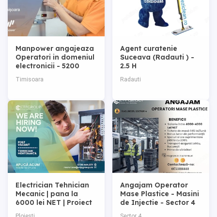
Manpower angajeaza
Agent curatenie
Operatori in domeniul
Suceava (Radauti ) -
electronicii - 5200
2.5 H
BRUT
Timisoara
Radauti
Electrician Tehnician
Angajam Operator
Mecanic | pana la
Mase Plastice - Masini
6000 lei NET | Proiect
de Injectie - Sector 4
nou
Ploiesti
Sector 4