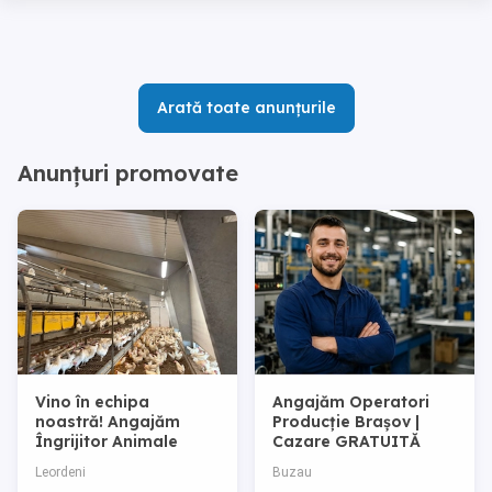
Arată toate anunțurile
Anunțuri promovate
Vino în echipa
Angajăm Operatori
noastră! Angajăm
Producție Brașov |
Îngrijitor Animale
Cazare GRATUITĂ
Leordeni
Buzau