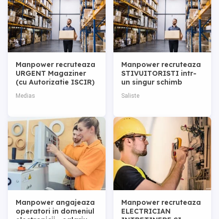
Manpower recruteaza
Manpower recruteaza
URGENT Magaziner
STIVUITORISTI intr-
(cu Autorizatie ISCIR)
un singur schimb
in Medias - 1 schimb
Medias
Saliste
Manpower angajeaza
Manpower recruteaza
operatori in domeniul
ELECTRICIAN