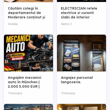
Căutăm colegi în
ELECTRICIAN retele
departamentul de
electrice si curenti
Moderare conținut și
slabi de interior
Suport clienți
Oradea
Sector 2
Angajăm mecanici
Angajez personal
auto în München |
langoserie.
2.000 5.000 EUR |
Cazare asigurată
Timisoara
Timisoara