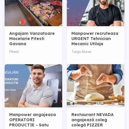
Angajam Vanzatoare
Manpower recruteaza
Macelarie Pitesti
URGENT Tehnician
Gavana
Mecanic Utilaje
Agricole in Tg Mures
Pitesti
Targu Mures
Manpower angajeaza
Restaurant NEVADA
OPERATORI
angajează coleg
PRODUCTIE - Satu
colegă PIZZER