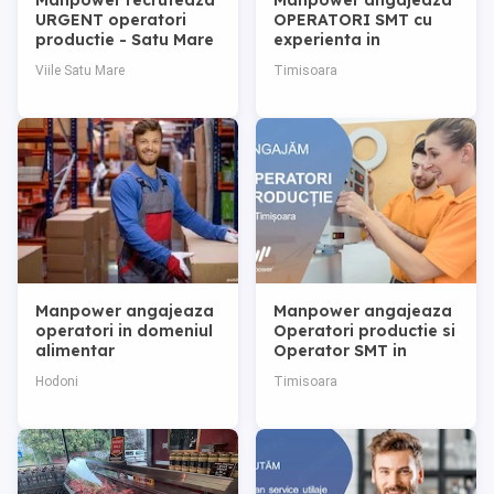
Manpower recruteaza
Manpower angajeaza
URGENT operatori
OPERATORI SMT cu
productie - Satu Mare
experienta in
Timisoara
Viile Satu Mare
Timisoara
Manpower angajeaza
Manpower angajeaza
operatori in domeniul
Operatori productie si
alimentar
Operator SMT in
Timisoara (Zona
Hodoni
Timisoara
Buziasului)