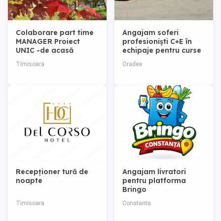
Colaborare part time
Angajam soferi
MANAGER Proiect
profesioniști C+E în
UNIC -de acasă
echipaje pentru curse
TIMIȘOARA și județul
tur retur pe frigofice
Timisoara
Oradea
TIMIS Franciza
Personală
Recepționer tură de
Angajam livratori
noapte
pentru platforma
Bringo
Timisoara
Constanta