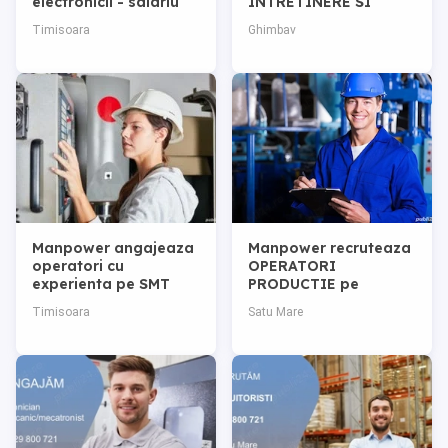
electronicii - salariu
INTRETINERE SI
5200 brut
REPARATII pe
Timisoara
Ghimbav
perioada
nedeterminata
Manpower angajeaza
Manpower recruteaza
operatori cu
OPERATORI
experienta pe SMT
PRODUCTIE pe
pentru una dintre
perioada
Timisoara
Satu Mare
companiile din
nedeterminata in Satu
Timisoara
Mare