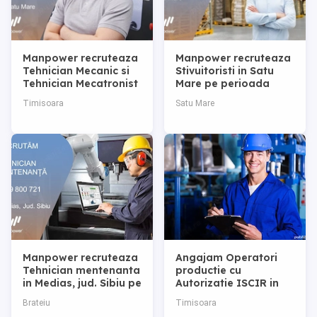
Manpower recruteaza
Manpower recruteaza
Tehnician Mecanic si
Stivuitoristi in Satu
Tehnician Mecatronist
Mare pe perioada
- SATU MARE
nedeterminata
Timisoara
Satu Mare
Manpower recruteaza
Angajam Operatori
Tehnician mentenanta
productie cu
in Medias, jud. Sibiu pe
Autorizatie ISCIR in
perioada
Timisoara
Brateiu
Timisoara
nedeterminata