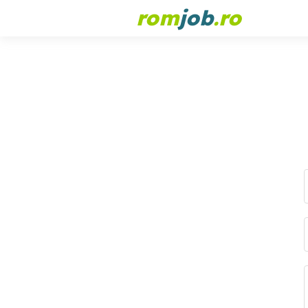
rom
job
.ro