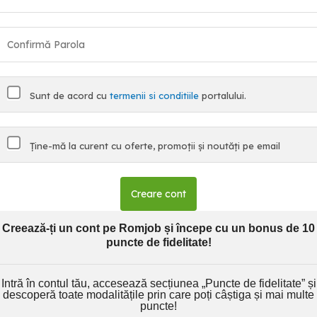
Sunt de acord cu
termenii si conditiile
portalului.
Ține-mă la curent cu oferte, promoții și noutăți pe email
Creare cont
Creează-ți un cont pe Romjob și începe cu un bonus de 10
puncte de fidelitate!
Intră în contul tău, accesează secțiunea „Puncte de fidelitate” și
descoperă toate modalitățile prin care poți câștiga și mai multe
puncte!