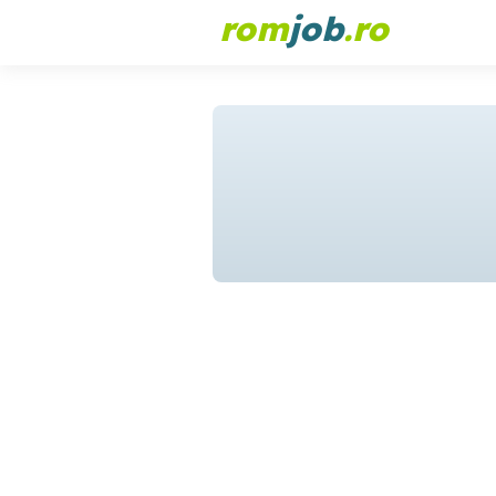
rom
job
.ro