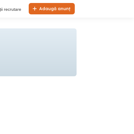
Adaugă anunț
ii recrutare