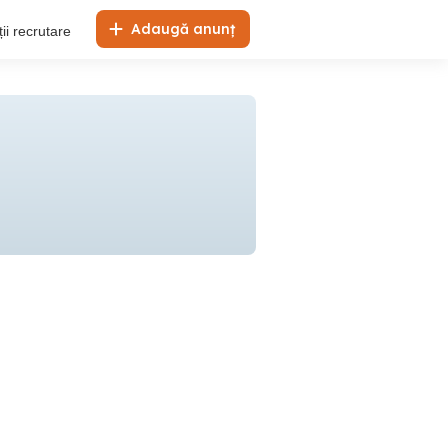
Adaugă anunț
ii recrutare