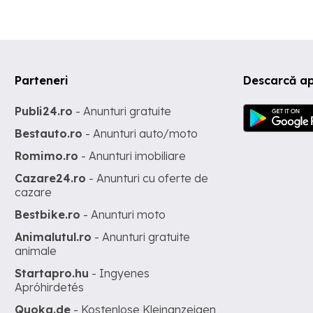
Parteneri
Descarcă ap
Publi24.ro
- Anunturi gratuite
Bestauto.ro
- Anunturi auto/moto
Romimo.ro
- Anunturi imobiliare
Cazare24.ro
- Anunturi cu oferte de
cazare
Bestbike.ro
- Anunturi moto
Animalutul.ro
- Anunturi gratuite
animale
Startapro.hu
- Ingyenes
Apróhirdetés
Quoka.de
- Kostenlose Kleinanzeigen