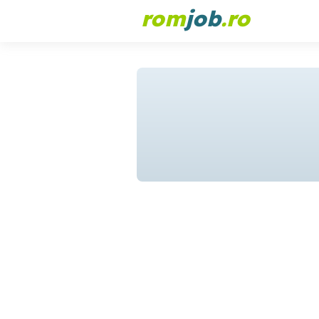
rom
job
.ro