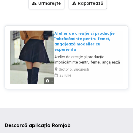
Urmărește
Raportează
Atelier de creație si producție
îmbrăcăminte pentru femei,
angajează modelier cu
experienta
Atelier de creație și producție
îmbrăcăminte pentru femei, angajează
modelier cu experienta(minim 5ani)
Sector 5, Bucuresti
Atributii: Asamblare prototipuri cap
23 iulie
coada dupa tipare si serii mici pe mașini
1
de cusut industriale (liniară, overlock
surfilat, butoniere), atentie mare la
detalii și finisare articole. Comunicare
directa cu tiparistul pentru rezolvarea
problemelor de tipar si tehnologie.
Lansare pe linia de productie a
modelelor noi Beneficii: contract de
muncă pe durată nedeterminată, normă
Descarcă aplicația Romjob
întreagă (8 ore zi), salariul în funcție de
experiență+ bonuri de masa, echipă