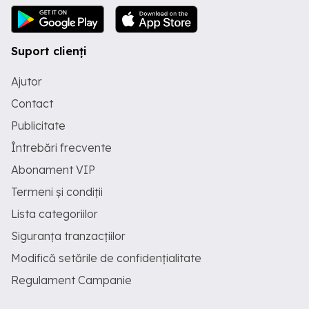
mică și stabilă Atelierul se afla in incinta
ELECTROMAGNETICA , sec. 5
Suport clienți
Ajutor
Contact
Publicitate
Întrebări frecvente
Abonament VIP
Termeni și condiții
Lista categoriilor
Siguranța tranzacțiilor
Modifică setările de confidențialitate
Regulament Campanie