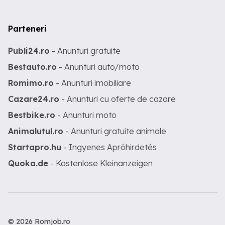
vehicule de tip autotractor, cuplat cu un
trailer( semiremorca ) cu sau fara
prelata si soferi cu experienta pe trailere
Parteneri
usoare sau complexe. Respectam cu
strictete regulile legate de timpii de
Publi24.ro
- Anunturi gratuite
conducere. Fisa postului cuprinde
elementele specifice soferului care
Bestauto.ro
- Anunturi auto/moto
conduce camion de marfa, intern si
international, la care se adauga
Romimo.ro
- Anunturi imobiliare
elemente specifice precum amararea,
Cazare24.ro
- Anunturi cu oferte de cazare
semnalizarea marfurilor cu gabarit
depasit, comunicarea cu masinile de
Bestbike.ro
- Anunturi moto
insotire si cele ale Politiei Rutiere,
cunoastere documentatiei legata de
Animalutul.ro
- Anunturi gratuite animale
autorizatii speciale de transport ( ASP)
in Romania si in strainatate. Pentru toate
Startapro.hu
- Ingyenes Apróhirdetés
acestea sunteti ghidati de persoane
competente care va asigura informatiile
Quoka.de
- Kostenlose Kleinanzeigen
necesare. Locatia noastra este Sos de
Centura, nr 29, com Jilava, Jud Ilfov
© 2026 Romjob.ro