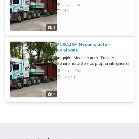
învețe. Activam in Service propriu si
încărcare, descărcare și CMR-uri fără
Jilava, Ilfov
facem reparatii si intretinere la
observații; Bonus suplimentar pentru
16 iunie
camioanele din cadrul parcului auto.
deținere ADR clasa 1; Toate detaliile se
Locație: [Jilava, jud Ilfov] Program: Full-
discuta in cadrul interviului, dupa proba
time de la 08.00-17.00 Responsabilități:
de lucru. Descrierea cadidatului ideal:
2
Sa efectuarea lucrărilor de întreținere si
Cautam soferi capabili, carora le place
reparatii de bază (schimb ulei, filtre,
condusul unor camioane speciale,
plăcuțe de frână), impreuna cu echipa
curajosi, echilibrati si cu o atitudine
ANGAJAM Mecanic auto -
de mecanici. Diagnosticarea si
potrivita. Ne intereseaza o buna
Camioane
remedierea defectiunilor la trailere si
colaborare cu soferul, pe baza de
Angajăm Mecanic Auto -Trailere
semiremorci Reparatii la sisteme de
respect reciproc si principii sanatoase.
Semiremorci Service propriu întreținerea
franare cu aer (EBS ABS) Lucrari la
Veniturile financiare ale soferilor nostrii
și reparația trailere și semiremorci își
suspensii mecanice si pneumatice
sunt foarte bune, peste nivelul pietei, in
Jilava, Ilfov
mărește echipa și angajează Mecanic
Interventii la instalatii electrice si
domeniul in care activam si pe rutele
11 iunie
Auto. Cerințe postului: Experiență în
sisteme de iluminare Inlocuirea si
respective. Se conduce cu un singur
domeniu reparații si intretinere in
repararea axelor, butucilor, rulmentilor si
sofer pe camion. Facem intretinere la
domeniul mecanicii ( trailere
altor componente Sudura si lucrari de
modul serios, avem service propriu
2
semiremorci -constituie avantaj)
intretinere structura sasiu (daca este
specializat pentru orice reparatie la
Cunoștințe de sisteme de frânare (aer),
cazul) Testarea echipamentelor dupa
trailer. Se asigura pregatire la locul de
suspensie, instalații electrice 24V
efectuarea reparatiilor Respectarea
munca, nu este necesara experienta in
Abilități de diagnosticare și identificare
normelor de siguranta si a standardelor
transporturi agabaritice si grele, dar
rapidă a defecțiunilor si repararea
de calitate. Cerințe: Cunoștințe de bază
aceasta constituie un avantaj. Cerem
echipamentelor Seriozitate,
în domeniul auto (școală profesională
respect pentru meserie, seriozitate si
responsabilitate și atenție la detalii
cursuri constituie avantaj) Dorință de
urmarea regulilor si procedurilor
Permis categoria B (C CE avantaj)
învățare și dezvoltare Seriozitate și
specifice privind transporturile