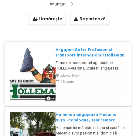
Anunțuri
3
Urmărește
Raportează
Angajam Sofer Profesionist
transport international Holleman
Firma de transporturi agabaritice
HOLLEMAN din Bucuresti angajeaza
SOFERI PROFESIONISTI C+E pentru
Jilava, Ilfov
transport intern si international, marfa
16 iunie
agabaritica, TUR-RETUR. Beneficii
salariale: Oferim venituri bune și condiții
corecte de muncă, în conformitate cu
1
legislația în vigoare. Contract de muncă
pe perioadă nedeterminată ; Diurnă
legală pentru curse interne și
Holleman angajeaza Mecanic
internaționale; Pachet de remunerare
auto -camioane, semiremorci
atractiv pentru curse externe; Plată
Holleman își mărește echipa și caută un
suplimentară pentru orele de condus pe
Mecanic auto pasionat și dornic să
intern si extern; Bonusuri pentru