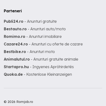
lucra pe proiecte internaționale Dacă
doriți o nouă provocare profesională, vă
Parteneri
invităm să ne contactați!
Publi24.ro
- Anunturi gratuite
Bestauto.ro
- Anunturi auto/moto
Romimo.ro
- Anunturi imobiliare
Cazare24.ro
- Anunturi cu oferte de cazare
Bestbike.ro
- Anunturi moto
Animalutul.ro
- Anunturi gratuite animale
Startapro.hu
- Ingyenes Apróhirdetés
Quoka.de
- Kostenlose Kleinanzeigen
© 2026 Romjob.ro