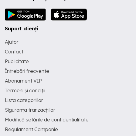
normelor de securitate și sănătate în
muncă Participă la proiecte desfășurate
în deplasare, în Franța, Italia sau alte țări
europene Profilul candidatului:
Experiență confirmată în coordonarea
Suport clienți
șantierelor, ideal în domeniul instalațiilor
industriale sau tehnice Cunoștințe
Ajutor
solide privind procedurile de sudură TIG
Experiență practică în sudură și în
Contact
pregătirea prefabricarea țevilor Bună
capacitate de citire și interpretare a
Publicitate
planurilor de execuție Disponibilitate
Întrebări frecvente
pentru deplasări externe și lucru pe
șantiere internaționale Leadership,
Abonament VIP
organizare și autonomie Capacitatea de
a motiva echipele și de a coordona mai
Termeni și condiții
mulți intervenienți Cunoașterea
obligatorie a limbilor română și
Lista categoriilor
franceză, pentru o comunicare eficientă
cu echipele și clienții Ce oferim: O
Siguranța tranzacțiilor
companie în plină dezvoltare Proiecte
Modifică setările de confidențialitate
ambițioase și variate Un mediu dinamic
în care implicarea dumneavoastră va
Regulament Campanie
face diferența Perspective reale de
evoluție profesională Oportunitatea de a