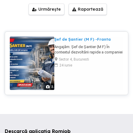
Urmărește
Raportează
Șef de Șantier (M F) -Franta
Angajăm: Șef de Șantier (M F) În
contextul dezvoltării rapide a companiei
noastre, căutăm viitorul nostru Șef de
Sector 4, Bucuresti
Șantier pentru a susține dezvoltarea
24 iunie
activităților noastre în domeniul
instalațiilor de țevi piping pentru
sectorul terțiar și industrial.
Responsabilități: Coordonează și
3
gestionează echipele din șantier
Planifică și organizează lucrările
Întocmește necesarul de materiale
pentru buna desfășurare a lucrărilor
Supervizează execuția lucrărilor
respectând termenele, calitatea și
cerințele tehnice Citește, analizează și
interpretează corect planurile de
Descarcă aplicația Romjob
execuție Asigură respectarea strictă a