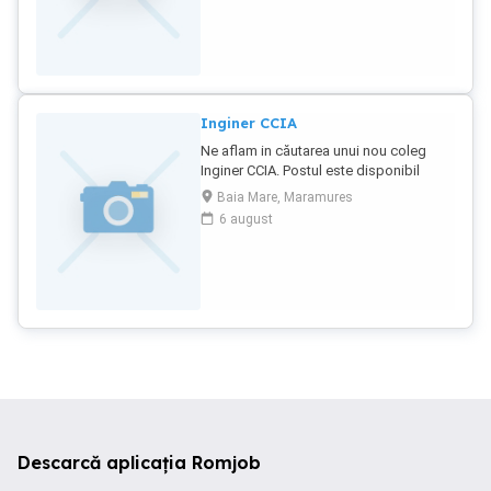
achiziții, întocmire documente si detalii
tehnice. Cerem si oferim seriozitate.
Pentru detalii, va rugam sa ne contactați
telefonic.
Inginer CCIA
Ne aflam in căutarea unui nou coleg
Inginer CCIA. Postul este disponibil
absolvenților cu specializarea CCIA, cu
Baia Mare, Maramures
sau fără experiență. Sarcini: analiza
6 august
documentație tehnica, întocmire oferte,
achiziții, întocmire documente si detalii
tehnice. Cerem si oferim seriozitate.
Pentru detalii, va rugam sa ne contactați
telefonic.
Descarcă aplicația Romjob