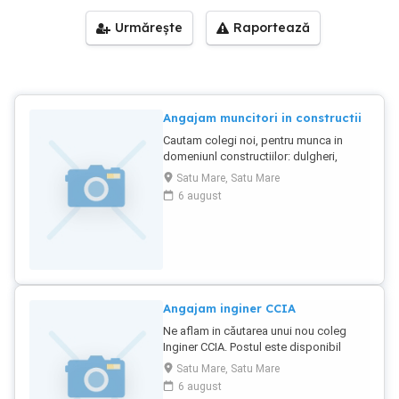
Urmărește
Raportează
Angajam muncitori in constructii
Cautam colegi noi, pentru munca in
domeniunl constructiilor: dulgheri,
fierari, zidari, zugravi, etc. Cautam
Satu Mare, Satu Mare
muncitori pentru o perioada
6 august
indelungata. Cerem si oferim seriozitate.
Salarii corespunzatoare muncii
prestate! Pentru mai multe detalii, va rog
sa ne contactati telefonic.
Angajam inginer CCIA
Ne aflam in căutarea unui nou coleg
Inginer CCIA. Postul este disponibil
absolvenților cu specializarea CCIA, cu
Satu Mare, Satu Mare
sau fără experiență. Sarcini: analiza
6 august
documentație tehnica, întocmire oferte,