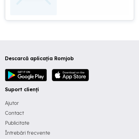
nedeterminata program de 8 ore
simbata si duminica liber
Descarcă aplicația Romjob
Suport clienți
Ajutor
Contact
Publicitate
Întrebări frecvente