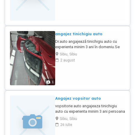
experienta minim 3 ani, seriozitate si
punctualitate.
angajez tinichigiu auto
Dr.auto angajează tinichigiu auto cu
experienta minim 3 ani în domeniu.Se
oferă salariu motivant intr un mediu de
Sibiu, Sibiu
lucru profesionist cu program fix intr un
2 august
service autorizat și dotat cu tot ce este
necesar realizării acestei
activități.salariu pornește de la 5000 net
si creste în funcție de realizări.
1
Angajez vopsitor auto
vopsitorie auto angajeaza tinichigiu
auto cu experienta minim 3 ani persoana
serioasa sociabila pt a lucra intr un grup
Sibiu, Sibiu
restrins colectiv tinar.se ofera salariu
26 iulie
motivant in functie de performante
contract de munca pe perioada