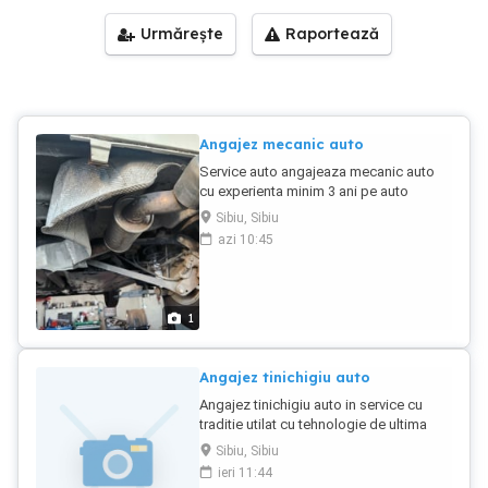
Urmărește
Raportează
Angajez mecanic auto
Service auto angajeaza mecanic auto
cu experienta minim 3 ani pe auto
multimarca.se ofera salariu incepând de
Sibiu, Sibiu
la 6000 net in functie de cunostiinte
azi 10:45
tehnice si practice contract de munca
perioada nedeterminata asigurare
medicala program fix de 8 ore.
1
Angajez tinichigiu auto
Angajez tinichigiu auto in service cu
traditie utilat cu tehnologie de ultima
generatie Se ofera salariu motivant
Sibiu, Sibiu
incepind cu 6000 luna in mediu de lucru
ieri 11:44
placut cu program de lucru fix Se cere