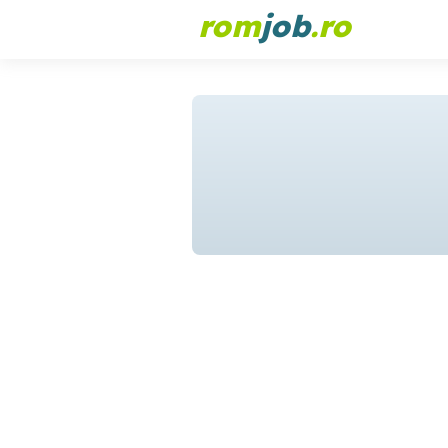
rom
job
.ro