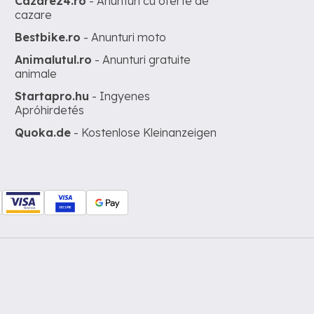
Cazare24.ro
- Anunturi cu oferte de
cazare
Bestbike.ro
- Anunturi moto
Animalutul.ro
- Anunturi gratuite
animale
Startapro.hu
- Ingyenes
Apróhirdetés
Quoka.de
- Kostenlose Kleinanzeigen