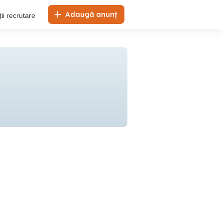
Adaugă anunț
ii recrutare