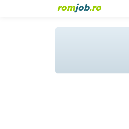
rom
job
.ro