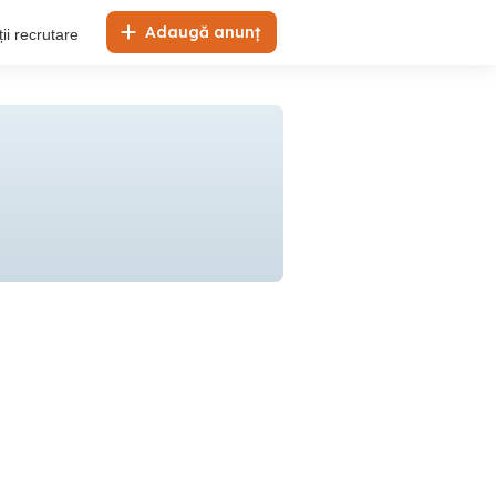
Adaugă anunț
ii recrutare