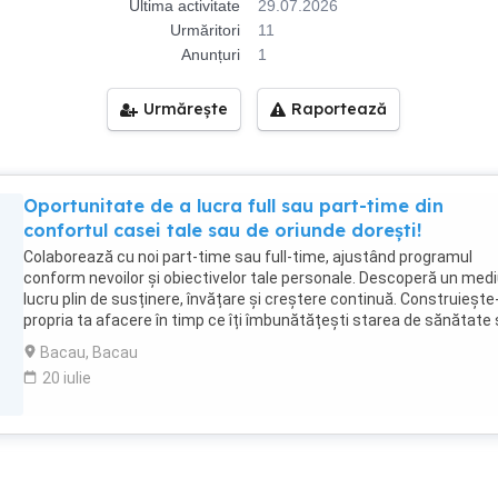
Ultima activitate
29.07.2026
Urmăritori
11
Anunțuri
1
Urmărește
Raportează
Oportunitate de a lucra full sau part-time din
confortul casei tale sau de oriunde dorești!
Colaborează cu noi part-time sau full-time, ajustând programul
conform nevoilor și obiectivelor tale personale. Descoperă un med
lucru plin de susținere, învățare și creștere continuă. Construiește-
propria ta afacere în timp ce îți îmbunătățești starea de sănătate 
bunăstare.
Bacau, Bacau
20 iulie