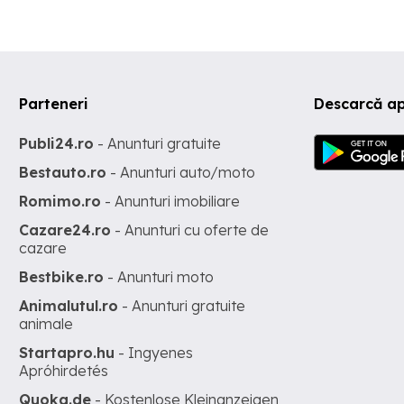
Parteneri
Descarcă ap
Publi24.ro
- Anunturi gratuite
Bestauto.ro
- Anunturi auto/moto
Romimo.ro
- Anunturi imobiliare
Cazare24.ro
- Anunturi cu oferte de
cazare
Bestbike.ro
- Anunturi moto
Animalutul.ro
- Anunturi gratuite
animale
Startapro.hu
- Ingyenes
Apróhirdetés
Quoka.de
- Kostenlose Kleinanzeigen