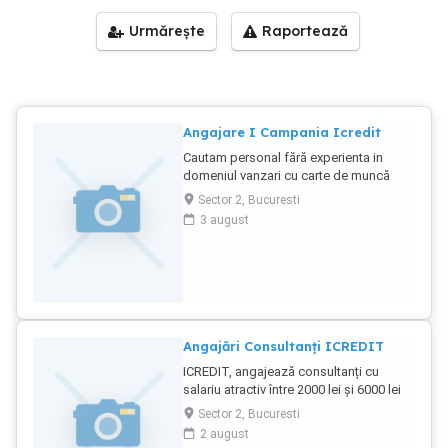
Urmărește
Raportează
Angajare I Campania Icredit
Cautam personal fără experienta in
domeniul vanzari cu carte de muncă
pozitii dipsonibile Consultant vanzari,
Sector 2, Bucuresti
Manager de Echipa si Casier.Pentru
3 august
informatii tel.
Angajări Consultanți ICREDIT
ICREDIT, angajează consultanți cu
salariu atractiv între 2000 lei și 6000 lei
lunar.
Sector 2, Bucuresti
2 august