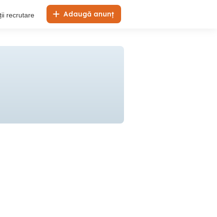
Adaugă anunț
ii recrutare