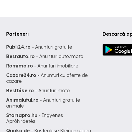
Parteneri
Descarcă ap
Publi24.ro
- Anunturi gratuite
Bestauto.ro
- Anunturi auto/moto
Romimo.ro
- Anunturi imobiliare
Cazare24.ro
- Anunturi cu oferte de
cazare
Bestbike.ro
- Anunturi moto
Animalutul.ro
- Anunturi gratuite
animale
Startapro.hu
- Ingyenes
Apróhirdetés
Quoka.de
- Kostenlose Kleinanzeigen