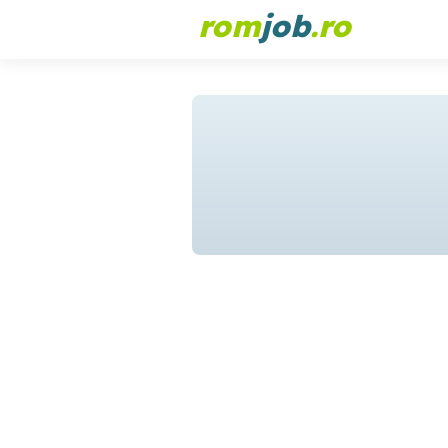
rom
job
.ro