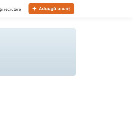
Adaugă anunț
ii recrutare