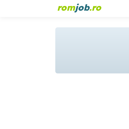
rom
job
.ro