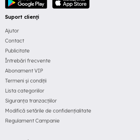
sunteti de acord cu prelucrarea datelor
cu caracter personal din CV in cadrul
procesului de recrutare, conform
Suport clienți
Regulamentului (UE) 679 2016 ( GDPR )
si a Politicii de Confidentialitate.
Ajutor
Contact
Publicitate
Întrebări frecvente
Abonament VIP
Termeni și condiții
Lista categoriilor
Siguranța tranzacțiilor
Modifică setările de confidențialitate
Regulament Campanie